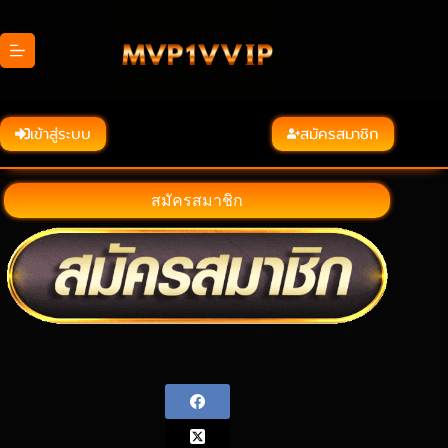
Skip
to
content
เข้าสู่ระบบ
สมัครสมาชิก
สมัครสมาชิก